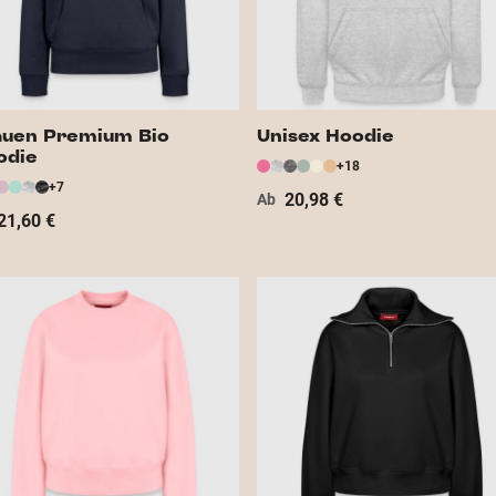
auen Premium Bio
Unisex Hoodie
odie
+18
+7
20,98 €
Ab
21,60 €