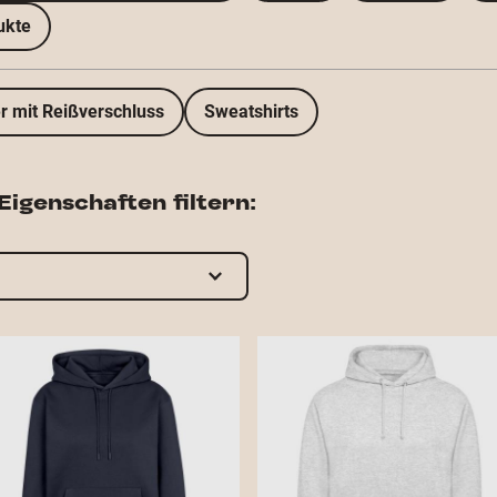
ukte
r mit Reißverschluss
Sweatshirts
igenschaften filtern: