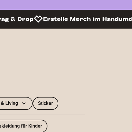
rag & Drop
Erstelle Merch im Handum
& Living
Sticker
ekleidung für Kinder