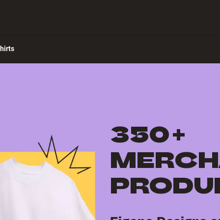
ch verbinden
Hilfe-Center
hirts
350+
MERCH
PRODU