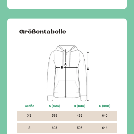
Größentabelle
Größe
A (mm)
B (mm)
C (mm)
XS
598
485
640
S
608
505
644