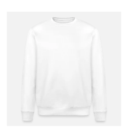
29. Dezember 2022
Sehr schön geworden
9. Dezember 2022
Es ist genau wie ich es mir vorgestellt habe.
11. November 2022
Perfekt