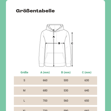
Größentabelle
Größe
A (mm)
B (mm)
C (mm)
S
660
500
630
M
680
530
640
L
700
560
650
XL
720
590
660