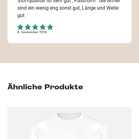
Stoffqualität ist sehr gut , Passform : die Ärmel
sind ein wenig eng sonst gut, Länge und Weite
gut
8. September 2024
Alles in allem super!
18. Mai 2024
Angenehm weicher und Pulli. Perfekt für nach
dem Training oder Wettkampf.
Ähnliche Produkte
23. August 2023
Danke für die tolle Qualität. Auch schnelle
Lieferung und ein großartiger Kundenservice
der auch die Nachhaltigkeit im Sinn hat. Ich
werde Stammkundin.