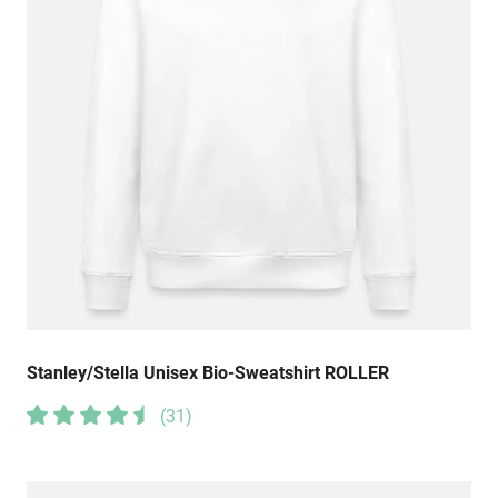
9. Juni 2023
Schöne Pulower, gute Qualität.Ich bin sehr
zufrieden
1. Mai 2023
Sehr gut
28. Dezember 2022
Vielen Dank für die schnelle Lieferung
Stanley/Stella Unisex Bio-Sweatshirt ROLLER
(
31
)