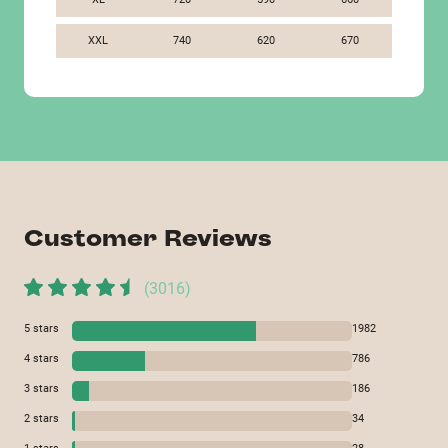
XXL
740
620
670
Customer Reviews
(
3016
)
5
stars
1982
4
stars
786
3
stars
186
2
stars
34