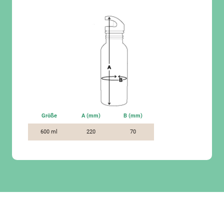
Größe
A (mm)
B (mm)
600 ml
220
70