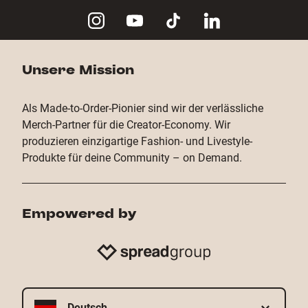
Verpackung bis hin zum weltweiten Versand an
sorgen wir dafür, dass deine
Merchandising Artikel
deine Kunden. So kannst du dich ganz auf deine
professionell umgesetzt werden.
Designs, deine Marke und deine
Merchandise
Produkte
konzentrieren, während wir uns um die
operative Abwicklung kümmern.
Unsere Mission
Als Made-to-Order-Pionier sind wir der verlässliche
Merch-Partner für die Creator-Economy. Wir
produzieren einzigartige Fashion- und Livestyle-
Produkte für deine Community – on Demand.
Empowered by
Deutsch