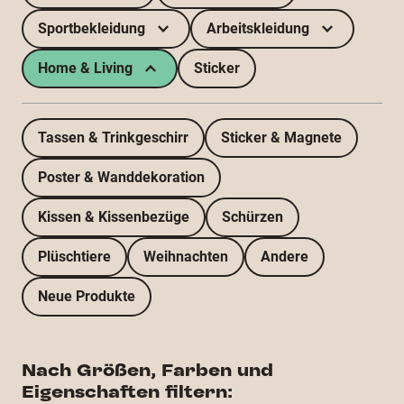
Sportbekleidung
Arbeitskleidung
Home & Living
Sticker
Tassen & Trinkgeschirr
Sticker & Magnete
Poster & Wanddekoration
Kissen & Kissenbezüge
Schürzen
Plüschtiere
Weihnachten
Andere
Neue Produkte
Nach Größen, Farben und
Eigenschaften filtern: