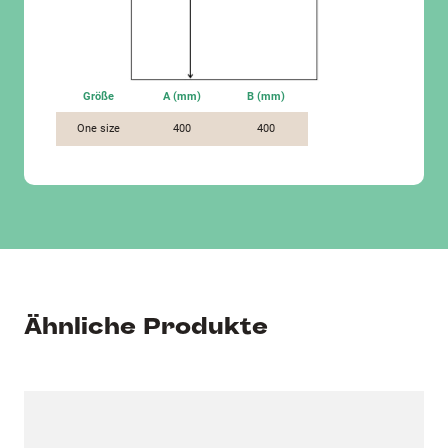
Größe
A (mm)
B (mm)
One size
400
400
Ähnliche Produkte