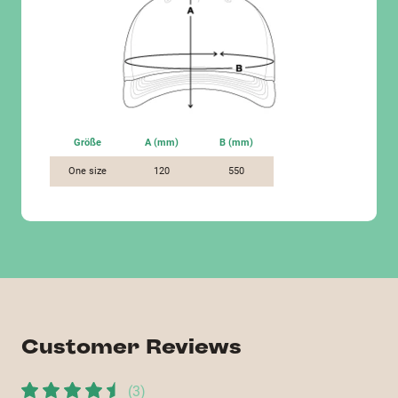
Größe
A (mm)
B (mm)
One size
120
550
Customer Reviews
(
3
)