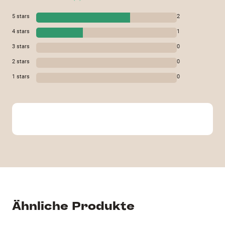
5
stars
2
4
stars
1
3
stars
0
2
stars
0
1
stars
0
Ähnliche Produkte