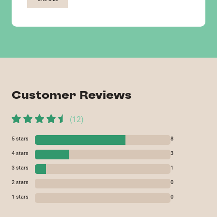
Customer Reviews
(
12
)
5
stars
8
4
stars
3
3
stars
1
2
stars
0
1
stars
0