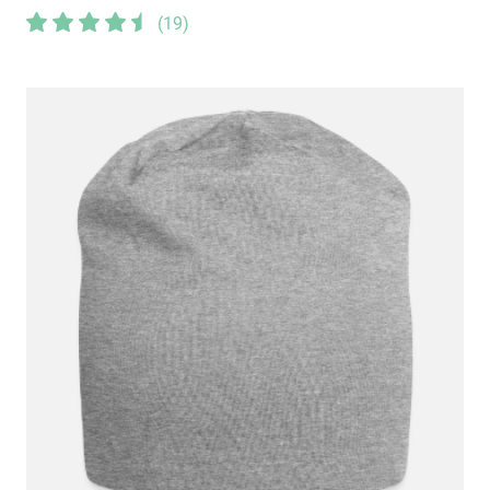
(
19
)