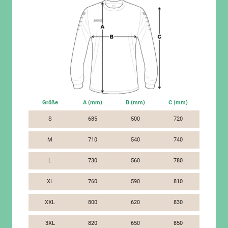
Größe
A (mm)
B (mm)
C (mm)
S
685
500
720
M
710
540
740
L
730
560
780
XL
760
590
810
XXL
800
620
830
3XL
820
650
850