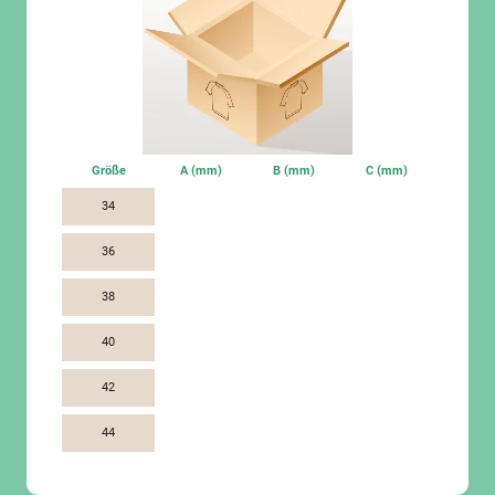
Größe
A (mm)
B (mm)
C (mm)
34
36
38
40
42
44