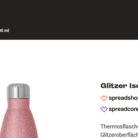
ch verbinden
Hilfe-Center
00 ml
Glitzer I
Thermosflasche
Glitzeroberflä