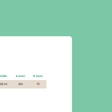
Größe
A (mm)
B (mm)
500 ml
265
70