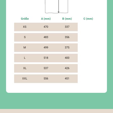
Größe
A (mm)
B (mm)
C (mm)
XS
470
337
S
483
356
M
499
375
L
518
400
XL
537
426
XXL
556
451