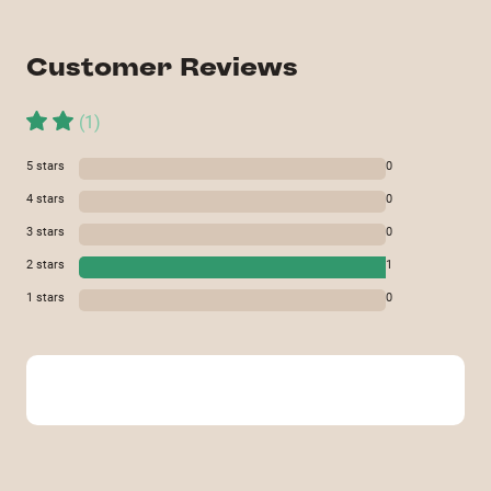
Customer Reviews
(
1
)
5
stars
0
4
stars
0
3
stars
0
2
stars
1
1
stars
0