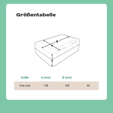
Größentabelle
Größe
A (mm)
B (mm)
One size
128
185
65