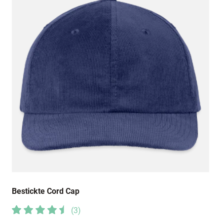
Ja, Alles soweit klar. Der Hut ist ein bischen zu
gross. Aber ich glaube das nach der nächsten
Wäsche sich das erledigt hat.
17. Oktober 2023
Top Qualität
Bestickte Cord Cap
(
3
)