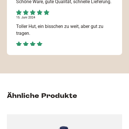
Schöne Ware, gute Qualität, schnelle Lieferung.
15. Juni 2024
Toller Hut, ein bisschen zu weit, aber gut zu
tragen.
20. Mai 2024
einfach top
7. Dezember 2023
Alles bestens!
Ähnliche Produkte
6. Dezember 2023
Stoff ok, Druckfeld seitlich etwas klein
25. Oktober 2023