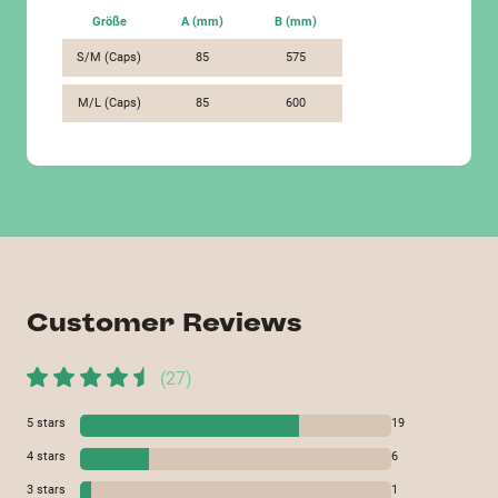
Größe
A (mm)
B (mm)
S/M (Caps)
85
575
M/L (Caps)
85
600
Customer Reviews
(
27
)
5
stars
19
4
stars
6
3
stars
1