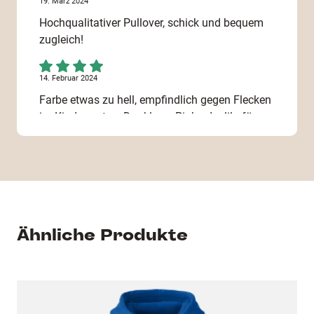
19. März 2024
Hochqualitativer Pullover, schick und bequem
zugleich!
14. Februar 2024
Farbe etwas zu hell, empfindlich gegen Flecken
im Kindergarten. Dunkleres Pink oder lila für
Mädchen, rot auch sehr gut. Stoffqualität ok.
Etwas schmäler wäre gut, nach mehrmaligem
Waschen werden die Hemden breiter.
6. Dezember 2023
Mit der Qualität des Sweatshirts bin ich sehr
Ähnliche Produkte
zufrieden, genau weiß man es aber erst , wenn
es einmal gewaschen wurde. Zur Passform
kann ich nur sagen, dass es vorrausichtlich gut
passt, da mein Enkel (5Jahre) es erst zu
Weihnachten bekommt.