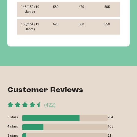
146/152 (10
580
470
505
Jahre)
158/164 (12
620
500
550
Jahre)
Customer Reviews
(
422
)
5
stars
284
4
stars
105
3
stars
21