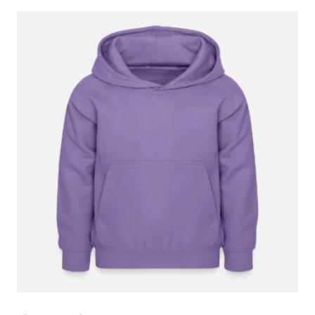
Rundhalsausschnitt ist nicht zu weit.
24. November 2023
Es ist ein tolles Sweatshirt für meinen Enkel.
Leider ist es zu breit. Ich werde es ihm nochmal
anprobieren. Kann ich es im Notfall
zurückschicken?