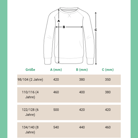
Größe
A (mm)
B (mm)
C (mm)
98/104 (2 Jahre)
420
380
350
110/116 (4
460
400
380
Jahre)
122/128 (6
500
420
420
Jahre)
134/140 (8
540
440
460
Jahre)