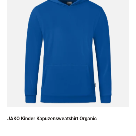
5. Dezember 2023
Hat alles super gepasst, wenn auch die Farbe
etwas anders rauskam als digital dargestellt,
Danke! :)
28. November 2023
Mein Sohn liebt die Shirts und Pullover von
Spreadshirt. Sehr gute Qualität. Tolle Motive.
Sehr schnelle Lieferung und sehr
unkomplizierter Umtausch. Danke.
25. November 2023
Der Pullover passt perfekt bei einer Körpergröße
JAKO Kinder Kapuzensweatshirt Organic
von 142 cm. Das schwarz ist sehr schön. Von
innen ist der Pullover super weich und
angenehm auf der Haut. Der