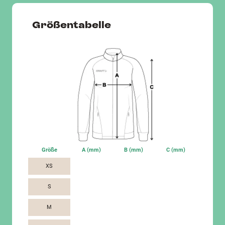
Größentabelle
Größe
A (mm)
B (mm)
C (mm)
XS
S
M