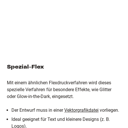
Spezial-Flex
Mit einem ähnlichen Flexdruckverfahren wird dieses
spezielle Verfahren für besondere Effekte, wie Glitter
oder Glow-in-the-Dark, eingesetzt.
Der Entwurf muss in einer
Vektorgrafikdatei
vorliegen.
Ideal geeignet für Text und kleinere Designs (z. B.
Logos).
Nur eine Farbe ist pro Design möglich.
Bitte beachte:
Für alle Plotdrucke (Flex-, Flock- und
Spezial-Flexdruck) wird ein Aufschlag von 2,50€ auf den
Produktpreis berechnet. Dies ist eine einmalige Gebühr