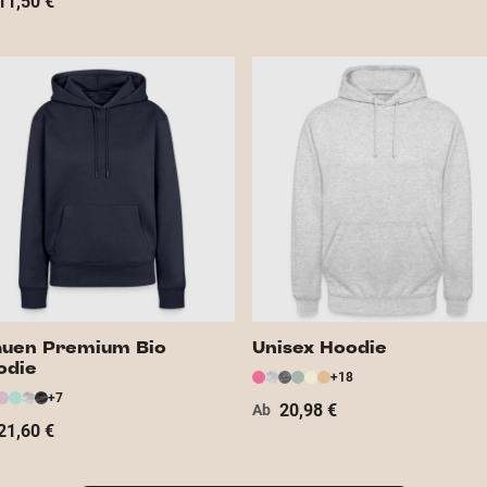
11,50 €
auen Premium Bio
Unisex Hoodie
odie
+18
+7
20,98 €
Ab
21,60 €