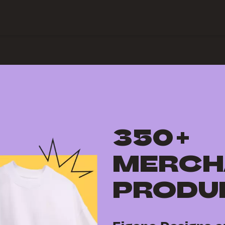
ch verbinden
Hilfe-Center
350+
MERCH
PRODU