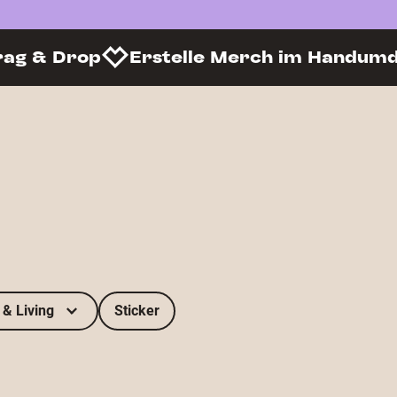
rag & Drop
Erstelle Merch im Handum
& Living
Sticker