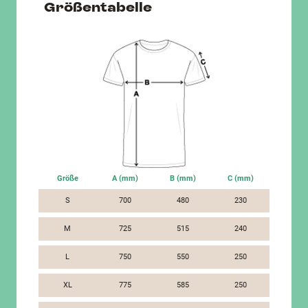
Größentabelle
Größe
A (mm)
B (mm)
C (mm)
S
700
480
230
M
725
515
240
L
750
550
250
XL
775
585
250