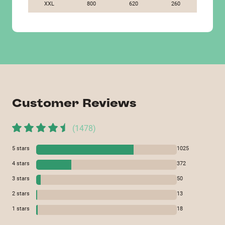
XXL
800
620
260
Customer Reviews
(
1478
)
5
stars
1025
4
stars
372
3
stars
50
2
stars
13
1
stars
18