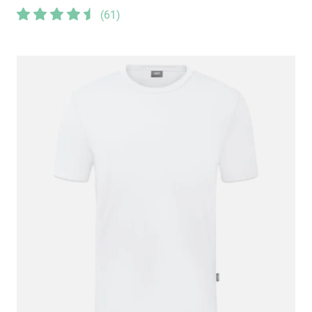
(
61
)