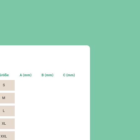
Größe
A (mm)
B (mm)
C (mm)
S
M
L
XL
XXL