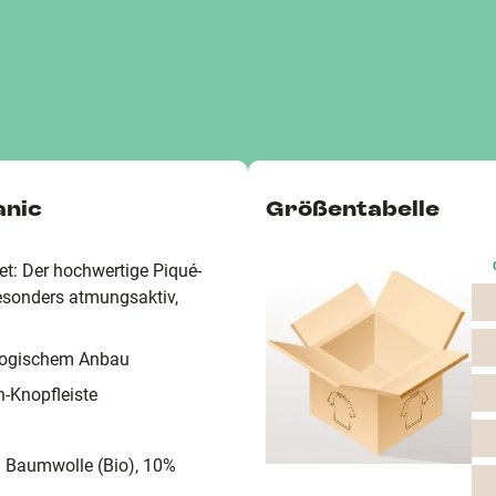
anic
Größentabelle
et: Der hochwertige Piqué-
esonders atmungsaktiv,
ologischem Anbau
-Knopfleiste
% Baumwolle (Bio), 10%