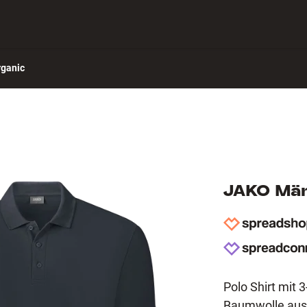
ch verbinden
Hilfe-Center
ganic
JAKO Män
Polo Shirt mit 
Baumwolle aus 