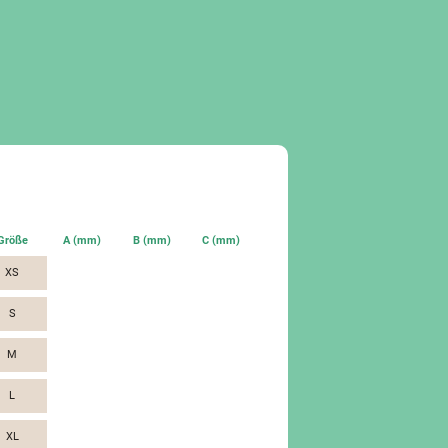
Größe
A (mm)
B (mm)
C (mm)
XS
S
M
L
XL