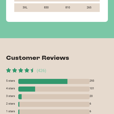
3XL
830
810
265
Customer Reviews
(
426
)
5
stars
293
4
stars
101
3
stars
20
2
stars
6
1
stars
6