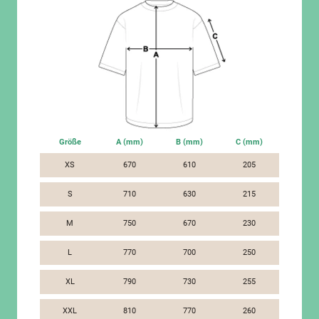
Größe
A (mm)
B (mm)
C (mm)
XS
670
610
205
S
710
630
215
M
750
670
230
L
770
700
250
XL
790
730
255
XXL
810
770
260