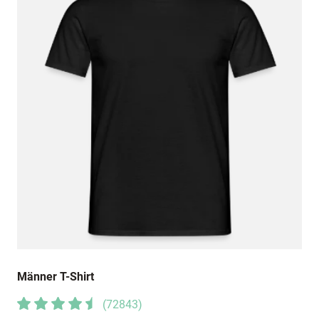
Männer T-Shirt
(
72843
)