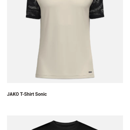
Der Stoff ist sehr angenehm zu tragen. Für
mich erste Wahl!
25. Juni 2026
Für mich sind Stella & Stanley Textilien immer
eine super Wahl, da sie mit Stoffqualität, guten
Schnitten und ansprechenden Farben
überzeugen.
21. Juni 2026
Sieht top aus genau wie erwartet. Auch die
Qualität des T-Shirts ist bestens
JAKO T-Shirt Sonic