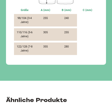
Größe
A (mm)
B (mm)
C (mm)
98/104 (3-4
255
240
Jahre)
110/116 (5-6
305
255
Jahre)
122/128 (7-8
355
280
Jahre)
Ähnliche Produkte